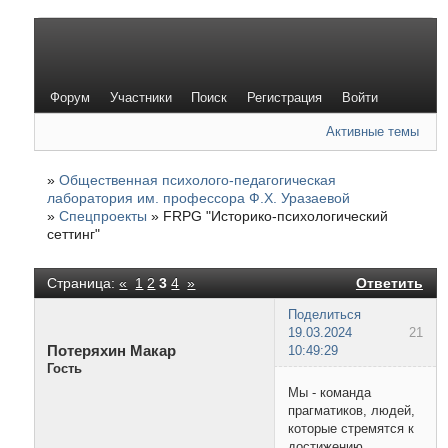
Форум
Участники
Поиск
Регистрация
Войти
Активные темы
»
Общественная психолого-педагогическая
лаборатория им. профессора Ф.Х. Уразаевой
»
Спецпроекты
»
FRPG "Историко-психологический
сеттинг"
Страница:
«
1
2
3
4
»
Ответить
Поделиться
19.03.2024
21
Потеряхин Макар
10:49:29
Гость
Мы - команда
прагматиков, людей,
которые стремятся к
достижению