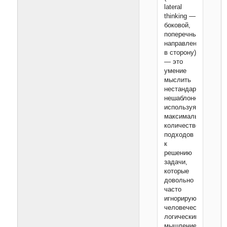
lateral
thinking —
боковой,
поперечный,
направленный
в сторону)
— это
умение
мыслить
нестандартно,
нешаблонно,
используя
максимальное
количество
подходов
к
решению
задачи,
которые
довольно
часто
игнорируются
человеческим
логическим
мышлением.