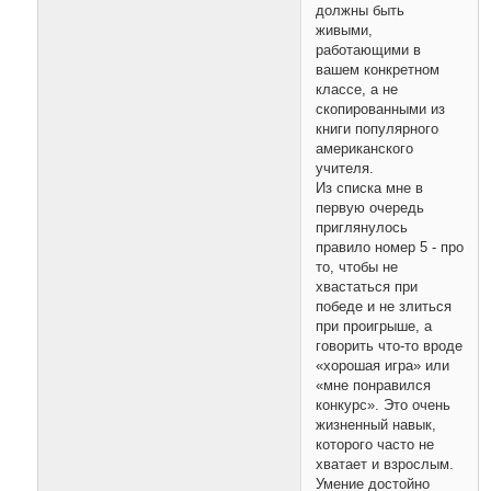
должны быть
живыми,
работающими в
вашем конкретном
классе, а не
скопированными из
книги популярного
американского
учителя.
Из списка мне в
первую очередь
приглянулось
правило номер 5 - про
то, чтобы не
хвастаться при
победе и не злиться
при проигрыше, а
говорить что-то вроде
«хорошая игра» или
«мне понравился
конкурс». Это очень
жизненный навык,
которого часто не
хватает и взрослым.
Умение достойно