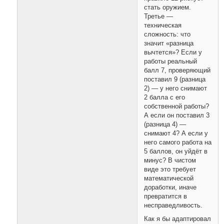
стать оружием.
Третье —
техническая
сложность: что
значит «разница
вычтется»? Если у
работы реальный
балл 7, проверяющий
поставил 9 (разница
2) — у него снимают
2 балла с его
собственной работы?
А если он поставил 3
(разница 4) —
снимают 4? А если у
него самого работа на
5 баллов, он уйдёт в
минус? В чистом
виде это требует
математической
доработки, иначе
превратится в
несправедливость.
Как я бы адаптировал