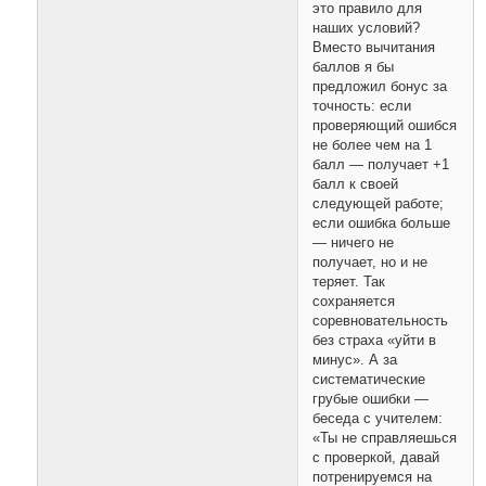
это правило для
наших условий?
Вместо вычитания
баллов я бы
предложил бонус за
точность: если
проверяющий ошибся
не более чем на 1
балл — получает +1
балл к своей
следующей работе;
если ошибка больше
— ничего не
получает, но и не
теряет. Так
сохраняется
соревновательность
без страха «уйти в
минус». А за
систематические
грубые ошибки —
беседа с учителем:
«Ты не справляешься
с проверкой, давай
потренируемся на