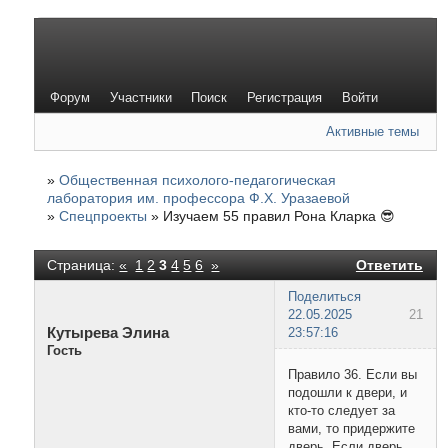
Форум
Участники
Поиск
Регистрация
Войти
Активные темы
»
Общественная психолого-педагогическая
лаборатория им. профессора Ф.Х. Уразаевой
»
Спецпроекты
»
Изучаем 55 правил Рона Кларка 😎
Страница:
«
1
2
3
4
5
6
»
Ответить
Поделиться
22.05.2025
21
Кутырева Элина
23:57:16
Гость
Правило 36. Если вы
подошли к двери, и
кто-то следует за
вами, то придержите
дверь. Если дверь