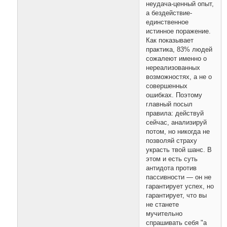
неудача-ценный опыт,
а бездействие-
единственное
истинное поражение.
Как показывает
практика, 83% людей
сожалеют именно о
нереализованных
возможностях, а не о
совершенных
ошибках. Поэтому
главный посыл
правила: действуй
сейчас, анализируй
потом, но никогда не
позволяй страху
украсть твой шанс. В
этом и есть суть
антидота против
пассивности — он не
гарантирует успех, но
гарантирует, что вы
не станете
мучительно
спрашивать себя "а