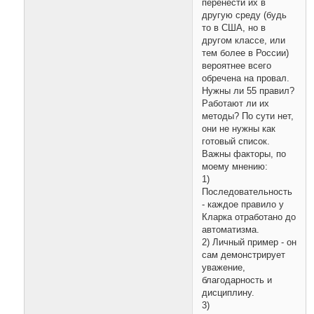
перенести их в
другую среду (будь
то в США, но в
другом классе, или
тем более в России)
вероятнее всего
обречена на провал.
Нужны ли 55 правил?
Работают ли их
методы? По сути нет,
они не нужны как
готовый список.
Важны факторы, по
моему мнению:
1)
Последовательность
- каждое правило у
Кларка отработано до
автоматизма.
2) Личный пример - он
сам демонстрирует
уважение,
благодарность и
дисциплину.
3)