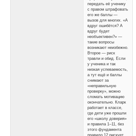
передать её ученику
с правом штрафовать
его же баллы —
вызов для многих. «А
вдруг ошибётся? А
вдруг будет
необъективен?» —
такие вопросы
возникают неизбежно.
Второе — риск
травли и обид. Если
у ученика и так
низкая успеваемость,
а тут ещё и баллы
снимают за
«неправильную
проверку», можно
сломать мотивацию
окончательно. Кларк
работает в классе,
где дети уже прошли
его «школу доверия»
и правила 1–11, без
этого фундамента
правило 12 рискует