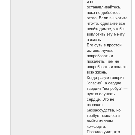
и не
останавливайтесь,
пока не добьётесь
этого. Если вы хотите
что-то, сделайте всё
необходимое, чтобы
воплотить эту мечту
в жизнь.
Его суть в простой
истине: лучше
попробовать и
пожалеть, чем не
попробовать и жалеть
всю жизнь.
Когда разум говорит
"опасно", а сердце
твердит "попробуй" —
нужно слушать
сердце. Это не
означает
безрассудства, но
требует смелости
выйти из зоны
комфорта.
Правило учит, что