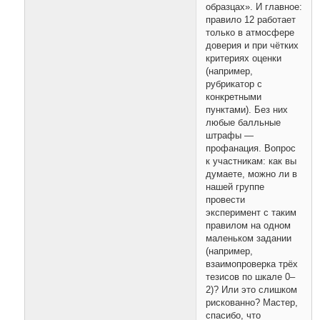
образцах». И главное:
правило 12 работает
только в атмосфере
доверия и при чётких
критериях оценки
(например,
рубрикатор с
конкретными
пунктами). Без них
любые балльные
штрафы —
профанация. Вопрос
к участникам: как вы
думаете, можно ли в
нашей группе
провести
эксперимент с таким
правилом на одном
маленьком задании
(например,
взаимопроверка трёх
тезисов по шкале 0–
2)? Или это слишком
рискованно? Мастер,
спасибо, что