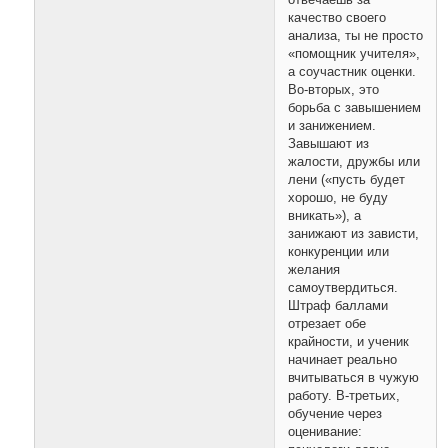
качество своего
анализа, ты не просто
«помощник учителя»,
а соучастник оценки.
Во-вторых, это
борьба с завышением
и занижением.
Завышают из
жалости, дружбы или
лени («пусть будет
хорошо, не буду
вникать»), а
занижают из зависти,
конкуренции или
желания
самоутвердиться.
Штраф баллами
отрезает обе
крайности, и ученик
начинает реально
вчитываться в чужую
работу. В-третьих,
обучение через
оценивание: