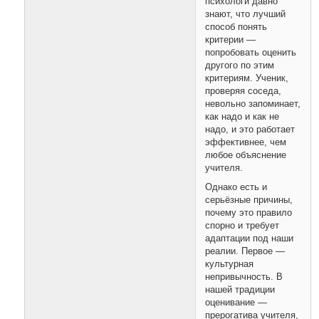
психологи давно
знают, что лучший
способ понять
критерии —
попробовать оценить
другого по этим
критериям. Ученик,
проверяя соседа,
невольно запоминает,
как надо и как не
надо, и это работает
эффективнее, чем
любое объяснение
учителя.
Однако есть и
серьёзные причины,
почему это правило
спорно и требует
адаптации под наши
реалии. Первое —
культурная
непривычность. В
нашей традиции
оценивание —
прерогатива учителя,