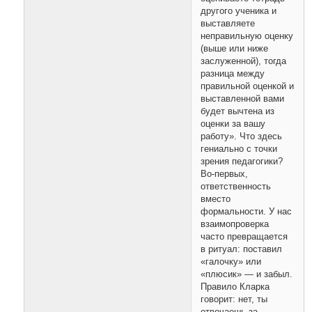
другого ученика и
выставляете
неправильную оценку
(выше или ниже
заслуженной), тогда
разница между
правильной оценкой и
выставленной вами
будет вычтена из
оценки за вашу
работу». Что здесь
гениально с точки
зрения педагогики?
Во-первых,
ответственность
вместо
формальности. У нас
взаимопроверка
часто превращается
в ритуал: поставил
«галочку» или
«плюсик» — и забыл.
Правило Кларка
говорит: нет, ты
отвечаешь за