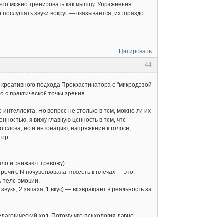
это можно тренировать как мышцу. Упражнения
 послушать звуки вокруг — оказывается, их гораздо
Цитировать
44
креативного подхода Прокрастинатора с "микродозой
 с практической точки зрения.
интеллекта. Но вопрос не столько в том, можно ли их
енностью, я вижу главную ценность в том, что
о слова, но и интонацию, напряжение в голосе,
тор.
ло и снижают тревожу).
речи с N почувствовала тяжесть в плечах — это,
ь тело-эмоции.
звука, 2 запаха, 1 вкус) — возвращает в реальность за
едагогический ход. Потому что психология давно