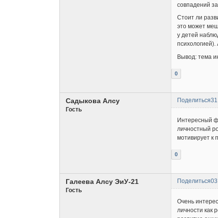
совпадений за
Стоит ли разв
это может меш
у детей наблю
психологией).
Вывод: тема и
0
Садыкова Алсу
Поделиться
31
Гость
Интересный фо
личностный ро
мотивирует к 
0
Галеева Алсу ЭиУ-21
Поделиться
03
Гость
Очень интерес
личности как 