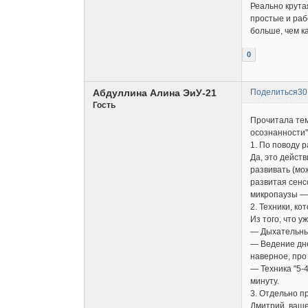
Реально крута
простые и раб
больше, чем к
0
Абдуллина Алина ЭиУ-21
Поделиться
30
Гость
Прочитала тем
осознанности"
1. По поводу 
Да, это дейст
развивать (мож
развитая сенс
микропаузы — 
2. Техники, ко
Из того, что 
— Дыхательные
— Ведение дне
наверное, про
— Техника "5-4
минуту.
3. Отдельно п
Дмитрий, ваше