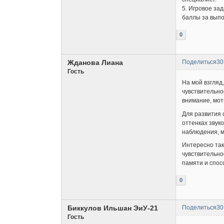
5. Игровое зад
баллы за вып
0
Жданова Лиана
Поделиться
30
Гость
На мой взгляд
чувствительно
внимание, мот
Для развития 
оттенках звук
наблюдения, м
Интересно так
чувствительно
памяти и спос
0
Биккулов Ильшан ЭиУ-21
Поделиться
30
Гость