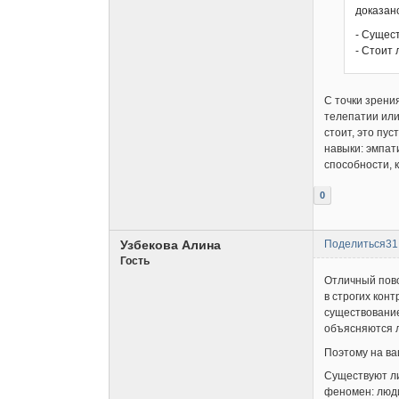
доказан
- Сущес
- Стоит
С точки зрени
телепатии или
стоит, это пу
навыки: эмпат
способности, 
0
Узбекова Алина
Поделиться
31
Гость
Отличный пово
в строгих кон
существование
объясняются л
Поэтому на ва
Существуют ли
феномен: люди