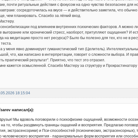
кие, почти ритуальные действия с фокусом на одно чувство безопаснее для нов
завтраке: сосредоточилась на вкусе — и действительно заметила, что обычно
ще, чем планировать. Спасибо за лёгкий вход.
Мастеру.
 сенсибилизации под влиянием внутренних психических факторов. А можно ли
 выгорание или хронический стресс, наоборот, притупляют ощущения? И ест
да на медитацию просто нет ресурса)? Было бы полезно для тех, кто не в рес
 теста.
а у меня явно доминирует гуманистический тип (Целитель). Интеллектуальны
шой, что, как написано в интерпретации, говорит о сложности выбора. И правд
ить практический результат". Приятно, что тест это отразил.
 мне кажется осмысленной. Спасибо Мастеру за структуру и Прокрастинатору
.05.2026 18:15:04
sarev написал(а):
друзья! Мы вдоволь поговорили о психофизике ощущений, возможности осознав
, на то, чтобы раздвинуть границы ощщений и восприятия. Предлагаю поговор
ия, экстрасенсорики) и Пси-способностей (псионических, экстрасенсорных), т
о человеческого восприятия - паранормальных форм восприятия или способн