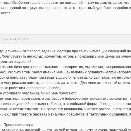
я тема! Особенно зашло про развитие ощущений — сам не задумывался, что 
очие: «узнай по звуку», сканирование тела, контрастный душ. Уже попробовал
ажется
.05.2026 16:56:03
у целиком — от первого задания Мастера про сенсибилизацию ощущений до 
. Хочу отметить несколько моментов, которые показались мне ценными именно
развития ощущений.
вительно база для всего остального — восприятия, мышления, эмоционального 
но), сколько в том, зачем именно мне. Как человек с гуманистической направл
орика помогает лучше чувствовать другого человека. Когда я замечаю не тольк
я могу реально помочь, а не просто дать совет. Для меня это главный мотива
торые работают (проверяла на себе).
уже упоминали участники, лично мне помогают:
 практики перед важным разговором (переключают внимание с мыслей на те
вника ощущений не в виде таблицы, а в свободной форме: "сегодня после вст
 взятые обязательства". Со временем начинаешь быстрее распознавать связ
-3-2-1" при тревоге (назвать 5 видимых предметов, 4 тактильных ощущения, 3 
ро Прокрастинатора.
 задание с "микродозой" — это, на мой взгляд, не шутка, а очень грамотный п