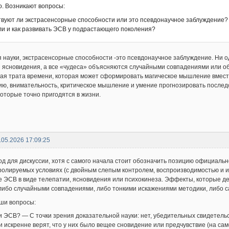
о. Возникают вопросы:
твуют ли экстрасенсорные способности или это псевдонаучное заблуждение?
 ли и как развивать ЭСВ у подрастающего поколения?
я науки, экстрасенсорные способности -это псевдонаучное заблуждение. Ни 
 ясновидения, а все «чудеса» объясняются случайными совпадениями или о
стая трата времени, которая может сформировать магическое мышление вмест
ию, внимательность, критическое мышление и умение прогнозировать послед
которые точно пригодятся в жизни.
.05.2026 17:09:25
д для дискуссии, хотя с самого начала стоит обозначить позицию официальн
тролируемых условиях (с двойным слепым контролем, воспроизводимостью и 
 ЭСВ в виде телепатии, ясновидения или психокинеза. Эффекты, которые 
ибо случайными совпадениями, либо тонкими искажениями методики, либо 
ши вопросы:
 ЭСВ? — С точки зрения доказательной науки: нет, убедительных свидетельс
 искренне верят, что у них было вещее сновидение или предчувствие (на са