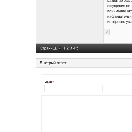
развитие ощущ
ощущения не т
понимание окр
наблюдательно
интересно уви
0
Страница:
«
1
2
3
4
5
Быстрый ответ
Имя