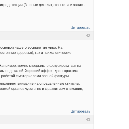
икродетекция (3 новые детали), скан тела и запись;
Цитировать
42
 основой нашего восприятия мира. На
остояние здоровья), так и психологические —
Например, можно специально фокусироваться на
 больше деталей. Хороший эффект дают практики
и работой с материалами разной фактуры.
направляет внимание на определённые стимулы,
овкой органов чувств, но и с развитием внимания,
Цитировать
43