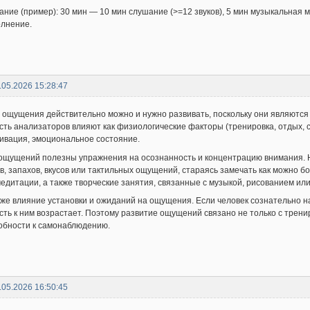
ание (пример): 30 мин — 10 мин слушание (>=12 звуков), 5 мин музыкальная м
олнение.
.05.2026 15:28:47
, ощущения действительно можно и нужно развивать, поскольку они являются
сть анализаторов влияют как физиологические факторы (тренировка, отдых, с
ивация, эмоциональное состояние.
ощущений полезны упражнения на осознанность и концентрацию внимания. 
ов, запахов, вкусов или тактильных ощущений, стараясь замечать как можно
едитации, а также творческие занятия, связанные с музыкой, рисованием ил
же влияние установки и ожиданий на ощущения. Если человек сознательно 
сть к ним возрастает. Поэтому развитие ощущений связано не только с тренир
обности к самонаблюдению.
.05.2026 16:50:45