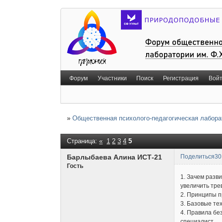
Форум
Участники
Поиск
Регистрация
Вой
»
Общественная психолого-педагогическая лабора
Страница:
«
1
2
3
4
5
Барлыбаева Алина ИСТ-21
Поделиться
30
Гость
1. Зачем разв
увеличить трев
2. Принципы п
3. Базовые тех
4. Правила бе
специалист.