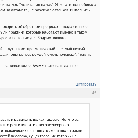
ичка, чем "медитация на час". Я, кстати, попробовала
 ем на автомате, не различая оттенков. Выполнить
 говорить об обратном процессе — когда сильное
ь ли практики, которые работают именно в таком
урсе, а не только для бодрых новичков.
й — чуть ниже, прагматический — самый низкий.
а: иногда мечусь между "помочь человеку", "понять
 — за живой юмор. Буду участвовать дальше.
Цитировать
45
ать и развивать их, как таковые. Но, что вы
ить о развитии ЭСВ (экстрасенсорного
.е. психических явлениях, выходящих за рамки
остей человека, существование которых не