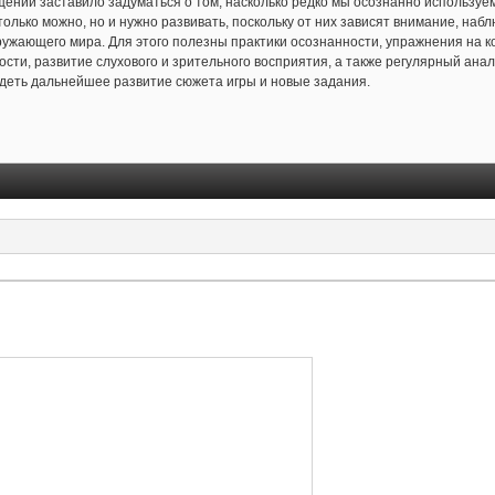
ений заставило задуматься о том, насколько редко мы осознанно используем 
олько можно, но и нужно развивать, поскольку от них зависят внимание, на
ужающего мира. Для этого полезны практики осознанности, упражнения на 
сти, развитие слухового и зрительного восприятия, а также регулярный ана
деть дальнейшее развитие сюжета игры и новые задания.