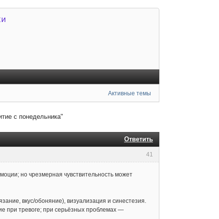
Активные темы
тие с понедельника"
Ответить
41
эмоции; но чрезмерная чувствительность может
осязание, вкус/обоняние), визуализация и синестезия.
ие при тревоге; при серьёзных проблемах —