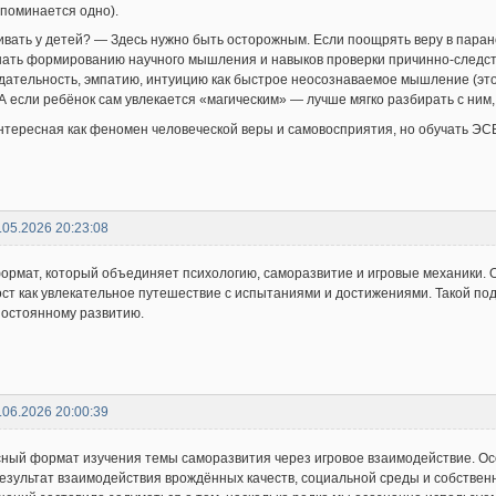
поминается одно).
ивать у детей? — Здесь нужно быть осторожным. Если поощрять веру в пара
ать формированию научного мышления и навыков проверки причинно-следст
дательность, эмпатию, интуицию как быстрое неосознаваемое мышление (э
 А если ребёнок сам увлекается «магическим» — лучше мягко разбирать с ним,
нтересная как феномен человеческой веры и самовосприятия, но обучать ЭСВ
.05.2026 20:23:08
рмат, который объединяет психологию, саморазвитие и игровые механики. 
ст как увлекательное путешествие с испытаниями и достижениями. Такой под
постоянному развитию.
.06.2026 20:00:39
ный формат изучения темы саморазвития через игровое взаимодействие. Ос
результат взаимодействия врождённых качеств, социальной среды и собственн