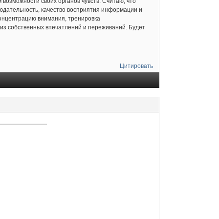
возможности своих органов чувств. Считаю, что
блюдательность, качество восприятия информации и
концентрацию внимания, тренировка
лиз собственных впечатлений и переживаний. Будет
Цитировать