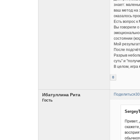
знает: малень
ваш метод на 
оказалось про
Есть вопрос к 
Вы говорили о
эмоциональное
состоянии (ког
Мой результат
После подсчёт
Разрыв неболь
суть" и "получ
В целом, игра
0
Ибатуллина Рита
Поделиться
30
Гость
SergeyT
Привет, 
скажете
восприят
обычног