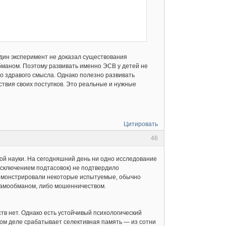
один эксперимент не доказал существования
бманом. Поэтому развивать именно ЭСВ у детей не
о здравого смысла. Однако полезно развивать
ствия своих поступков. Это реальные и нужные
Цитировать
46
ой науки. На сегодняшний день ни одно исследование
исключением подтасовок) не подтвердило
демонстрировали некоторые испытуемые, обычно
самообманом, либо мошенничеством.
тв нет. Однако есть устойчивый психологический
мом деле срабатывает селективная память — из сотни