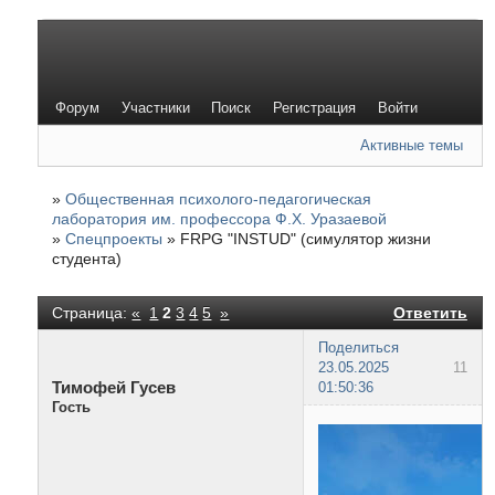
Форум
Участники
Поиск
Регистрация
Войти
Активные темы
»
Общественная психолого-педагогическая
лаборатория им. профессора Ф.Х. Уразаевой
»
Спецпроекты
»
FRPG "INSTUD" (симулятор жизни
студента)
Страница:
«
1
2
3
4
5
»
Ответить
Поделиться
23.05.2025
11
Тимофей Гусев
01:50:36
Гость