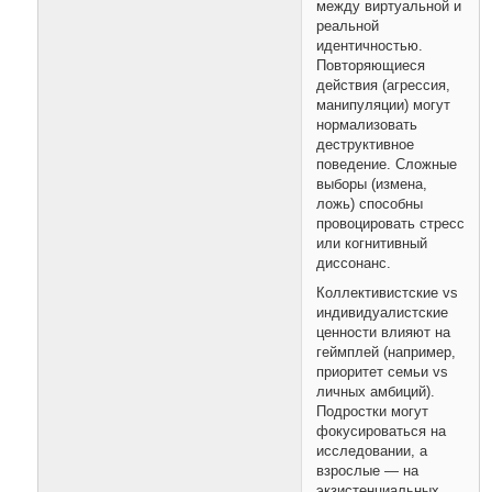
между виртуальной и
реальной
идентичностью.
Повторяющиеся
действия (агрессия,
манипуляции) могут
нормализовать
деструктивное
поведение. Сложные
выборы (измена,
ложь) способны
провоцировать стресс
или когнитивный
диссонанс.
Коллективистские vs
индивидуалистские
ценности влияют на
геймплей (например,
приоритет семьи vs
личных амбиций).
Подростки могут
фокусироваться на
исследовании, а
взрослые — на
экзистенциальных