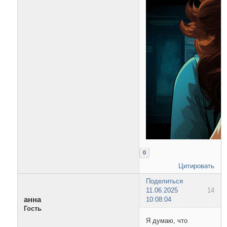
0
Цитировать
Поделиться
11.06.2025
14
aнна
10:08:04
Гость
Я думаю, что