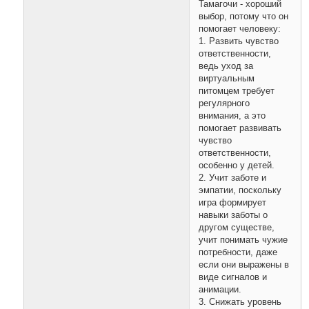
Тамагочи - хороший
выбор, потому что он
помогает человеку:
1. Развить чувство
ответственности,
ведь уход за
виртуальным
питомцем требует
регулярного
внимания, а это
помогает развивать
чувство
ответственности,
особенно у детей.
2. Учит заботе и
эмпатии, поскольку
игра формирует
навыки заботы о
другом существе,
учит понимать чужие
потребности, даже
если они выражены в
виде сигналов и
анимации.
3. Снижать уровень