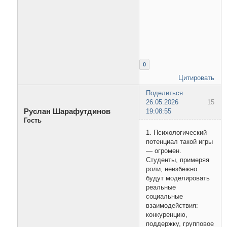
0
Цитировать
Поделиться
26.05.2026
15
Руслан Шарафутдинов
19:08:55
Гость
1. Психологический
потенциал такой игры
— огромен.
Студенты, примеряя
роли, неизбежно
будут моделировать
реальные
социальные
взаимодействия:
конкуренцию,
поддержку, групповое