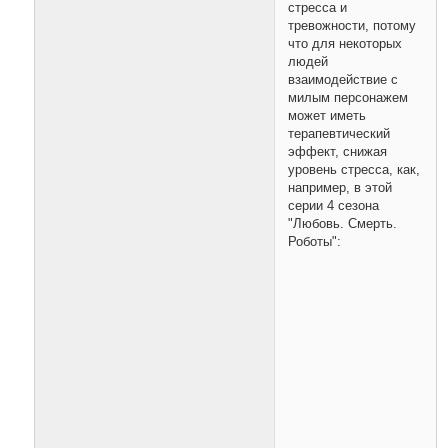
стресса и
тревожности, потому
что для некоторых
людей
взаимодействие с
милым персонажем
может иметь
терапевтический
эффект, снижая
уровень стресса, как,
например, в этой
серии 4 сезона
"Любовь. Смерть.
Роботы":