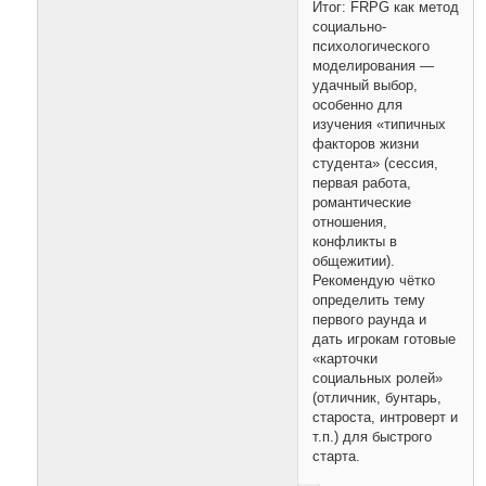
Итог: FRPG как метод
социально-
психологического
моделирования —
удачный выбор,
особенно для
изучения «типичных
факторов жизни
студента» (сессия,
первая работа,
романтические
отношения,
конфликты в
общежитии).
Рекомендую чётко
определить тему
первого раунда и
дать игрокам готовые
«карточки
социальных ролей»
(отличник, бунтарь,
староста, интроверт и
т.п.) для быстрого
старта.