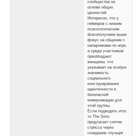
сообщества на
основе общих
ценностей.
Интересно, что у
геймеров с низким
психологическим
благополучием выше
фокус на общении с
напарниками по игре,
а среди участников
преобладают
женщины, что
указывает на особую
значимость
социального
конструирования
идентичности и
безопасной
коммуникации для
этой группы.
Если подводить итог,
то The Sims
предлагает снятие
стресса через
созидание «пузыря