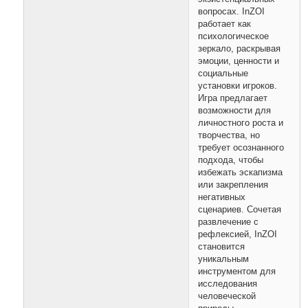
вопросах. InZOI
работает как
психологическое
зеркало, раскрывая
эмоции, ценности и
социальные
установки игроков.
Игра предлагает
возможности для
личностного роста и
творчества, но
требует осознанного
подхода, чтобы
избежать эскапизма
или закрепления
негативных
сценариев. Сочетая
развлечение с
рефлексией, InZOI
становится
уникальным
инструментом для
исследования
человеческой