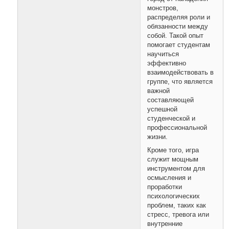
монстров,
распределяя роли и
обязанности между
собой. Такой опыт
помогает студентам
научиться
эффективно
взаимодействовать в
группе, что является
важной
составляющей
успешной
студенческой и
профессиональной
жизни.
Кроме того, игра
служит мощным
инструментом для
осмысления и
проработки
психологических
проблем, таких как
стресс, тревога или
внутренние