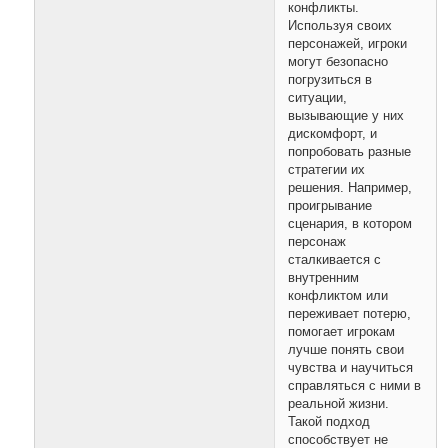
конфликты.
Используя своих
персонажей, игроки
могут безопасно
погрузиться в
ситуации,
вызывающие у них
дискомфорт, и
попробовать разные
стратегии их
решения. Например,
проигрывание
сценария, в котором
персонаж
сталкивается с
внутренним
конфликтом или
переживает потерю,
помогает игрокам
лучше понять свои
чувства и научиться
справляться с ними в
реальной жизни.
Такой подход
способствует не