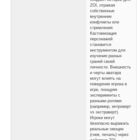
ZOI, отражая
собственные
внутренние
конфликты или
стремления.
Кастомизация
персонажей
становится
инструментом для
изучения разных
граней своей
личности. Внешность
и черты аватара
могут влиять на
поведение игрока в
игре, поощряя
эксперименты с
разными ролями
(например, интроверт
vs экстраверт).
Игроки могут
безопасно выражать
реальные эмоции
(гнев, печаль) через