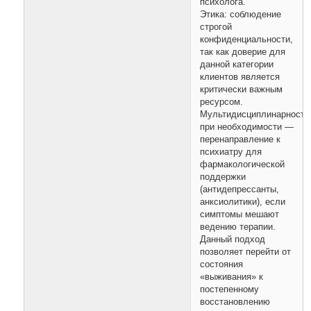
психолога.
Этика: соблюдение
строгой
конфиденциальности,
так как доверие для
данной категории
клиентов является
критически важным
ресурсом.
Мультидисциплинарность
при необходимости —
перенаправление к
психиатру для
фармакологической
поддержки
(антидепрессанты,
анксиолитики), если
симптомы мешают
ведению терапии.
Данный подход
позволяет перейти от
состояния
«выживания» к
постепенному
восстановлению