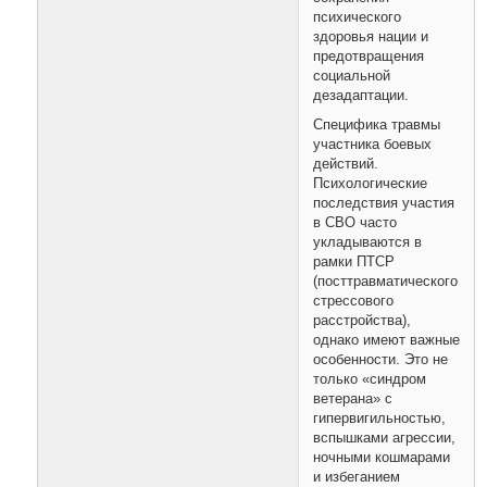
психического
здоровья нации и
предотвращения
социальной
дезадаптации.
Специфика травмы
участника боевых
действий.
Психологические
последствия участия
в СВО часто
укладываются в
рамки ПТСР
(посттравматического
стрессового
расстройства),
однако имеют важные
особенности. Это не
только «синдром
ветерана» с
гипервигильностью,
вспышками агрессии,
ночными кошмарами
и избеганием