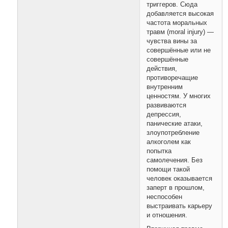
триггеров. Сюда
добавляется высокая
частота моральных
травм (moral injury) —
чувства вины за
совершённые или не
совершённые
действия,
противоречащие
внутренним
ценностям. У многих
развиваются
депрессия,
панические атаки,
злоупотребление
алкоголем как
попытка
самолечения. Без
помощи такой
человек оказывается
заперт в прошлом,
неспособен
выстраивать карьеру
и отношения.