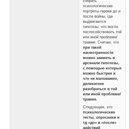
собрать
психологические
портреты героев до и
после войны, где
выдвигаются
гипотезы, что могло
поспособствовать той
или иной проблеме/
травме. Считаю, что
при такой
насмотренности
можно заиметь в
арсенале гипотезы,
с помощью которых
можно быстрее и
что не маловажно,
деликатнее
разобраться в той
или иной проблеме/
травме.
Следующее, это
психологические
тесты, опросники и
тд «до» и «после»
действий