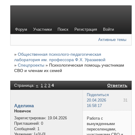
Форум
Участники
Поиск
Регистрация
Войти
Активные темы
»
Общественная психолого-педагогическая
лаборатория им. профессора Ф.Х. Уразаевой
»
Спецпроекты
»
Психологическая помощь участникам
СВО и членам их семей
Страница:
«
1
2
3
4
Ответить
Поделиться
20.04.2026
31
Аделина
16:58:17
Новичок
Зарегистрирован
: 19.04.2026
Работа с
Приглашений:
0
вынужденными
Сообщений:
1
переселенцами,
Уважение:
[+0/-0]
участниками СВО и