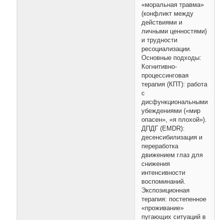
«моральная травма»
(конфликт между
действиями и
личными ценностями)
и трудности
ресоциализации.
Основные подходы:
Когнитивно-
процессинговая
терапия (КПТ): работа
с
дисфункциональными
убеждениями («мир
опасен», «я плохой»).
ДПДГ (EMDR):
десенсибилизация и
переработка
движением глаз для
снижения
интенсивности
воспоминаний.
Экспозиционная
терапия: постепенное
«проживание»
пугающих ситуаций в