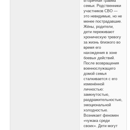
Вторичная травма
семьи. Родственники
участников СВО —
это невидимые, но не
менее пострадавшие.
Жёны, родители,
дети переживают
хроническую тревогу
за жизнь близкого во
время его
нахождения в зоне
боевых действий.
После возвращения
военнослужащего
домой семья
сталкивается с его
изменённой
личностью:
замкнутостью,
раздражительностью,
эмоциональной
холодностью.
Возникает феномен
«чужака среди
своих». Дети могут