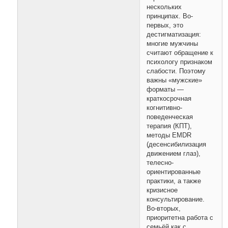
нескольких
принципах. Во-
первых, это
дестигматизация:
многие мужчины
считают обращение к
психологу признаком
слабости. Поэтому
важны «мужские»
форматы —
краткосрочная
когнитивно-
поведенческая
терапия (КПТ),
методы EMDR
(десенсибилизация
движением глаз),
телесно-
ориентированные
практики, а также
кризисное
консультирование.
Во-вторых,
приоритетна работа с
семьёй как с