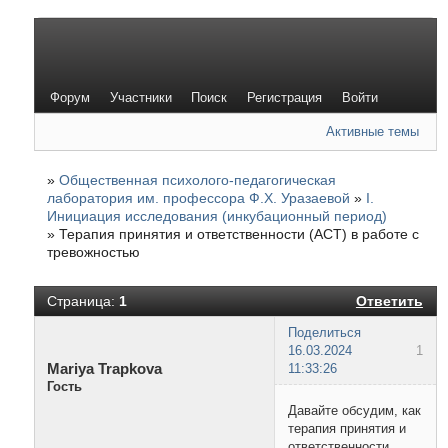
Форум
Участники
Поиск
Регистрация
Войти
Активные темы
»
Общественная психолого-педагогическая
лаборатория им. профессора Ф.Х. Уразаевой
»
I.
Инициация исследования (инкубационный период)
»
Терапия принятия и ответственности (ACT) в работе с
тревожностью
Страница:
1
Ответить
Поделиться
16.03.2024
1
Mariya Trapkova
11:33:26
Гость
Давайте обсудим, как
терапия принятия и
ответственности