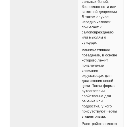
сильных болей,
беспомощности или
затяжной депрессии.
В таком случае
нередко человек
прибегает к
самоповреждению
или мыслям о
суициде;
манипулятивное
поведение, в основе
которого лежит
привлечение
внимания
окружающих для
достижения своей
цели. Такая форма
аутоагрессии
свойственна для
ребенка или
подростка, у кого
присутствуют черты
эгоцентризма.
Расстройство может