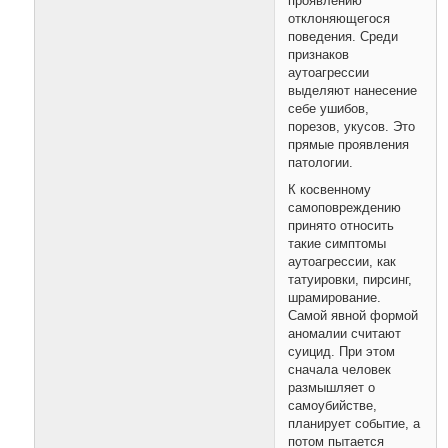
проявлению
отклоняющегося
поведения. Среди
признаков
аутоагрессии
выделяют нанесение
себе ушибов,
порезов, укусов. Это
прямые проявления
патологии.
К косвенному
самоповреждению
принято относить
такие симптомы
аутоагрессии, как
татуировки, пирсинг,
шрамирование.
Самой явной формой
аномалии считают
суицид. При этом
сначала человек
размышляет о
самоубийстве,
планирует событие, а
потом пытается