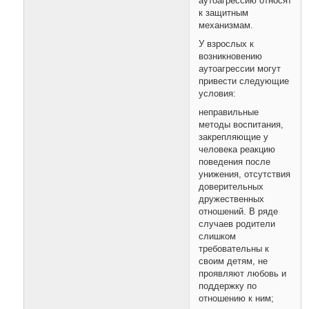
аутоагрессию относят
к защитным
механизмам.
У взрослых к
возникновению
аутоагрессии могут
привести следующие
условия:
неправильные
методы воспитания,
закрепляющие у
человека реакцию
поведения после
унижения, отсутствия
доверительных
дружественных
отношений. В ряде
случаев родители
слишком
требовательны к
своим детям, не
проявляют любовь и
поддержку по
отношению к ним;