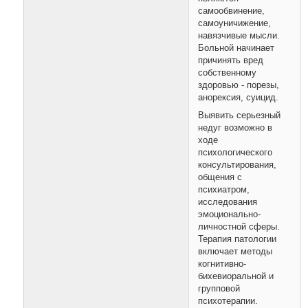
самообвинение,
самоуничижение,
навязчивые мысли.
Больной начинает
причинять вред
собственному
здоровью - порезы,
анорексия, суицид.
Выявить серьезный
недуг возможно в
ходе
психологического
консультирования,
общения с
психиатром,
исследования
эмоционально-
личностной сферы.
Терапия патологии
включает методы
когнитивно-
бихевиоральной и
групповой
психотерапии.