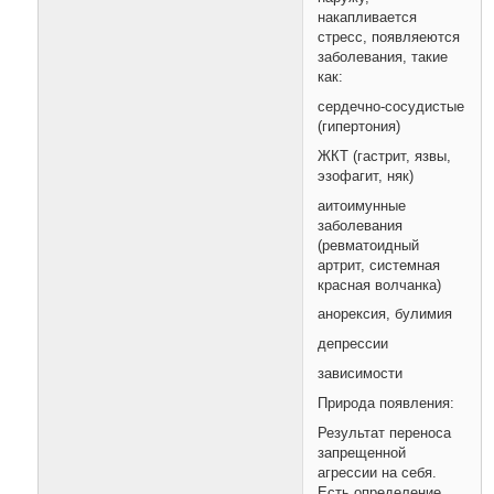
накапливается
стресс, появляеются
заболевания, такие
как:
сердечно-сосудистые
(гипертония)
ЖКТ (гастрит, язвы,
эзофагит, няк)
аитоимунные
заболевания
(ревматоидный
артрит, системная
красная волчанка)
анорексия, булимия
депрессии
зависимости
Природа появления:
Результат переноса
запрещенной
агрессии на себя.
Есть определение