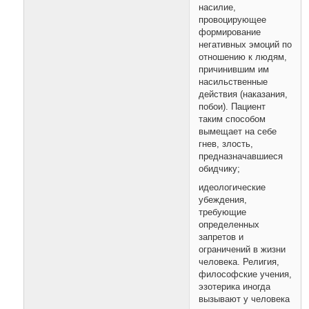
насилие,
провоцирующее
формирование
негативных эмоций по
отношению к людям,
причинившим им
насильственные
действия (наказания,
побои). Пациент
таким способом
вымещает на себе
гнев, злость,
предназначавшиеся
обидчику;
идеологические
убеждения,
требующие
определенных
запретов и
ограничений в жизни
человека. Религия,
философские учения,
эзотерика иногда
вызывают у человека