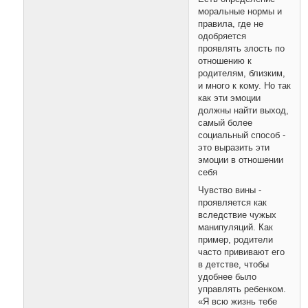
моральные нормы и
правила, где не
одобряется
проявлять злость по
отношению к
родителям, близким,
и много к кому. Но так
как эти эмоции
должны найти выход,
самый более
социальный способ -
это выразить эти
эмоции в отношении
себя
Чувство вины -
проявляется как
вследствие чужых
манипуляций. Как
пример, родители
часто прививают его
в детстве, чтобы
удобнее было
управлять ребенком.
«Я всю жизнь тебе