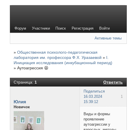
Форум
Участники
Поиск
Регистрация
Войти
Активные темы
»
Общественная психолого-педагогическая
лаборатория им. профессора Ф.Х. Уразаевой
»
I.
Инициация исследования (инкубационный период)
»
Аутоагрессия 😫
Страница:
1
Ответить
Поделиться
16.03.2024
1
Юлия
15:39:12
Новичок
Виды и формы
проявление
аутоагрессии у
взрослых, методы