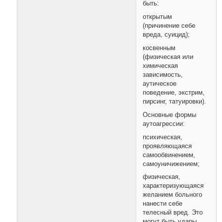
быть:
открытым
(причинение себе
вреда, суицид);
косвенным
(физическая или
химическая
зависимость,
аутическое
поведение, экстрим,
пирсинг, татуировки).
Основные формы
аутоагрессии:
психическая,
проявляющаяся
самообвинением,
самоуничижением;
физическая,
характеризующаяся
желанием больного
нанести себе
телесный вред. Это
могут быть удары,