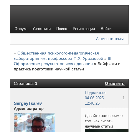
Форум
Участники
Поиск
Регистрация
Войти
Активные темы
»
Общественная психолого-педагогическая
лаборатория им. профессора Ф.Х. Уразаевой
»
III.
Оформление результатов исследования
»
Лайфхаки и
практика подготовки научной статьи
Страница:
1
Ответить
Поделиться
04.06.2025
1
SergeyTsarev
12:40:25
Администратор
Давайте поговорим о
том, как писать
научные статьи