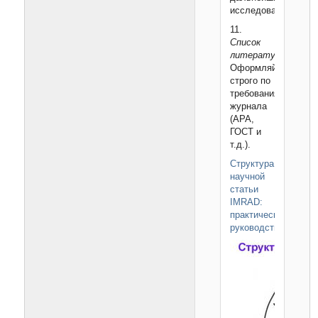
исследований.
11.
Список
литературы:
Оформляйте
строго по
требованиям
журнала
(APA,
ГОСТ и
т.д.).
Структура
научной
статьи
IMRAD:
практическое
руководство>>