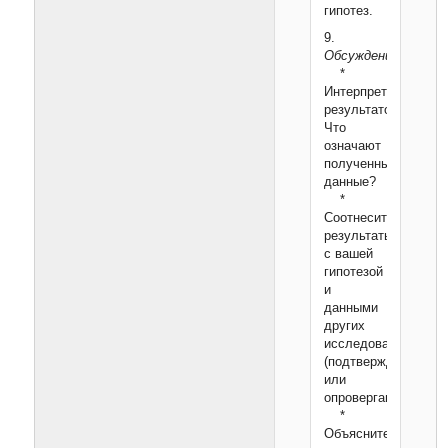
гипотез.
9.
Обсуждение:
*
Интерпретация
результатов:
Что
означают
полученные
данные?
*
Соотнесите
результаты
с вашей
гипотезой
и
данными
других
исследований
(подтверждают
или
опровергают?).
*
Объясните