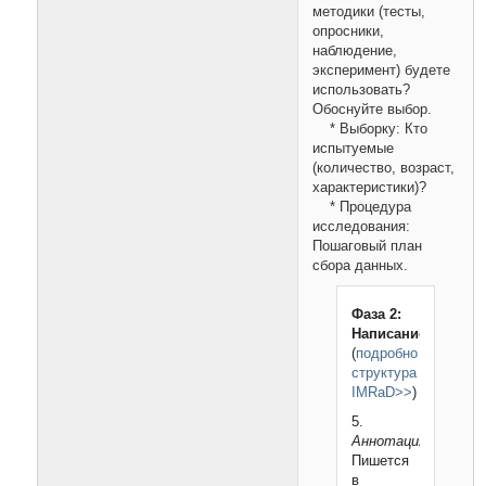
методики (тесты,
опросники,
наблюдение,
эксперимент) будете
использовать?
Обоснуйте выбор.
* Выборку: Кто
испытуемые
(количество, возраст,
характеристики)?
* Процедура
исследования:
Пошаговый план
сбора данных.
Фаза 2:
Написание
(
подробно
структура
IMRaD>>
)
5.
Аннотация:
Пишется
в