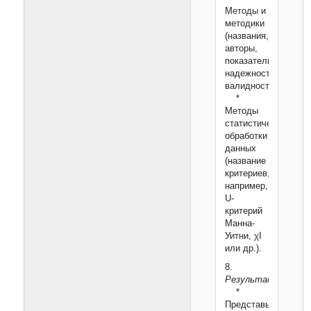
Методы и
методики
(названия,
авторы,
показатели
надежности/
валидности).
*
Методы
статистической
обработки
данных
(название
критериев,
например,
U-
критерий
Манна-
Уитни, χІ
или др.).
8.
Результаты:
*
Представьте