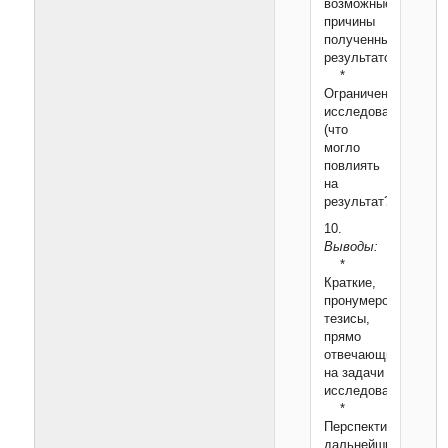
возможные
причины
полученных
результатов.
*
Ограничения
исследования
(что
могло
повлиять
на
результат?).
10.
Выводы:
*
Краткие,
пронумерованные
тезисы,
прямо
отвечающие
на задачи
исследования.
*
Перспективы
дальнейших