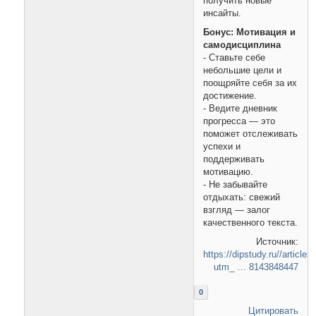
получить новые
инсайты.
Бонус: Мотивация и
самодисциплина
- Ставьте себе
небольшие цели и
поощряйте себя за их
достижение.
- Ведите дневник
прогресса — это
поможет отслеживать
успехи и
поддерживать
мотивацию.
- Не забывайте
отдыхать: свежий
взгляд — залог
качественного текста.
Источник:
https://dipstudy.ru//articles
utm_ … 8143848447
0
Цитировать