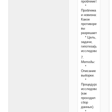
проблеме?
*
Проблема
и новизна:
Какое
противоречие
вы
разрешаете?
* Цель,
задачи,
гипотеза(ы)
исследования.
7.
Методы:
*
Описание
выборки.
*
Процедура
исследования
(как
проходил
сбор
данных).
*