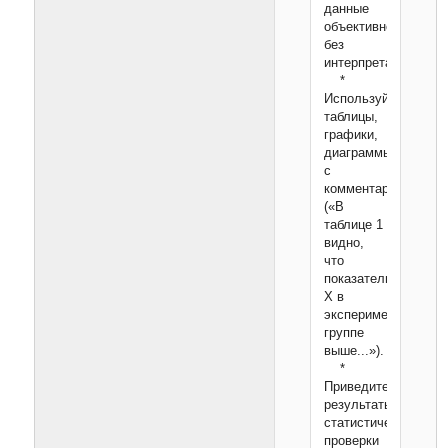
данные
объективно,
без
интерпретации.
*
Используйте
таблицы,
графики,
диаграммы
с
комментариями
(«В
таблице 1
видно,
что
показатель
X в
экспериментальной
группе
выше...»).
*
Приведите
результаты
статистической
проверки