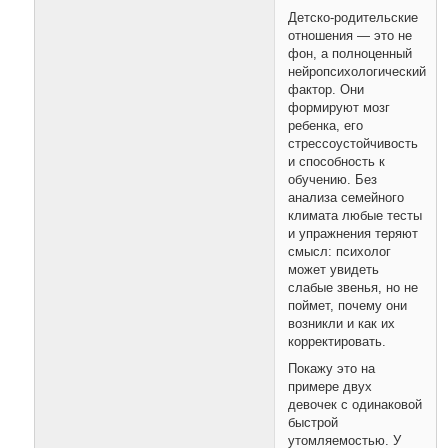
Детско-родительские
отношения — это не
фон, а полноценный
нейропсихологический
фактор. Они
формируют мозг
ребенка, его
стрессоустойчивость
и способность к
обучению. Без
анализа семейного
климата любые тесты
и упражнения теряют
смысл: психолог
может увидеть
слабые звенья, но не
поймет, почему они
возникли и как их
корректировать.
Покажу это на
примере двух
девочек с одинаковой
быстрой
утомляемостью. У