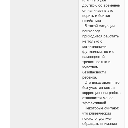
или «Ты хуже
других», со временем
он начинает в это
верить и боится
ошибаться.
В такой ситуации
психологу
приходится работать
не только с
когнитивными
функциями, но и с
самооценкой,
тревожностью и
чувством
безопасности
ребенка.
Это показывает, что
без участия семьи
коррекционная работа
становится менее
эффективной.
Некоторые считают,
что клинический
психолог должен
обращать внимание