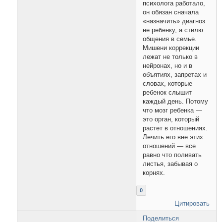
психолога работало,
он обязан сначала
«назначить» диагноз
не ребенку, а стилю
общения в семье.
Мишени коррекции
лежат не только в
нейронах, но и в
объятиях, запретах и
словах, которые
ребенок слышит
каждый день. Потому
что мозг ребенка —
это орган, который
растет в отношениях.
Лечить его вне этих
отношений — все
равно что поливать
листья, забывая о
корнях.
0
Цитировать
Поделиться