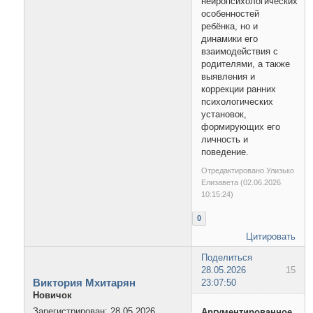
нейропсихологических
особенностей
ребёнка, но и
динамики его
взаимодействия с
родителями, а также
выявления и
коррекции ранних
психологических
установок,
формирующих его
личность и
поведение.
Отредактировано Улизько
Елизавета (02.06.2026
10:15:24)
0
Цитировать
Поделиться
28.05.2026
15
Виктория Мхитарян
23:07:50
Новичок
Зарегистрирован
: 28.05.2026
Аргументированное