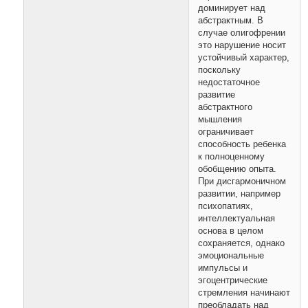
доминирует над
абстрактным. В
случае олигофрении
это нарушение носит
устойчивый характер,
поскольку
недостаточное
развитие
абстрактного
мышления
ограничивает
способность ребенка
к полноценному
обобщению опыта.
При дисгармоничном
развитии, например
психопатиях,
интеллектуальная
основа в целом
сохраняется, однако
эмоциональные
импульсы и
эгоцентрические
стремления начинают
преобладать над