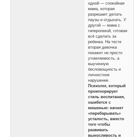
одной — спокойная
мама, которая
разрешает делать
паузы и отдыхать. У
другой — мама с
гиперопекой, готовая
всё сделать за
ребенка. На тесте
вторая девочка
покажет не просто
утомляемость, а
выученную
беспомощность и
личностное
нарушение.
Психолог, который
проигнорирует
стиль воспитания,
ошибется с
мишенью: начнет
«перебарывать»
усталость, вместо
того чтобы
развивать
выносливость и