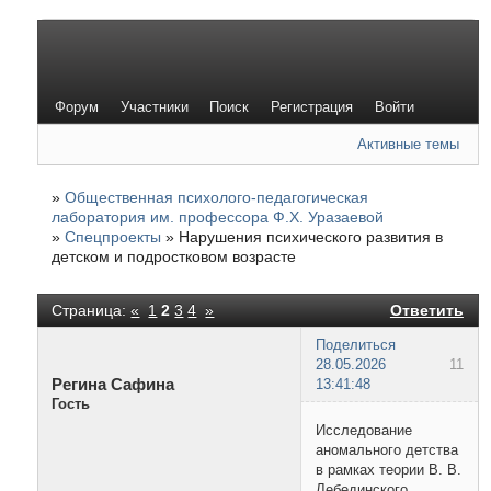
Форум
Участники
Поиск
Регистрация
Войти
Активные темы
»
Общественная психолого-педагогическая
лаборатория им. профессора Ф.Х. Уразаевой
»
Спецпроекты
»
Нарушения психического развития в
детском и подростковом возрасте
Страница:
«
1
2
3
4
»
Ответить
Поделиться
28.05.2026
11
Регина Сафина
13:41:48
Гость
Исследование
аномального детства
в рамках теории В. В.
Лебединского