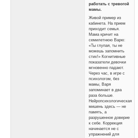
работать с тревогой
мамы.
Живой пример из
кабинета. На прием
приходит семья.
Мама кричит на
семилетнюю Варю:
«Ты глупая, ты не
можешь запомнить
стих!» Когнитивные
показатели девочки
мгновенно падают.
Через час, в игре с
психологом, без
мамы, Варя
запоминает в два
раза больше.
Нейропсихологическая
мишень здесь — не
память, а
разрушенное доверие
к себе. Коррекция
начинается не с
упражнений для