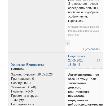
Это помогает точнее
определить причины
проблем и подобрать
эффективную
коррекцию.
Отредактировано Полина
Россамахина (02.06.2026
09:24:55)
0
Цитировать
Поделиться
28.05.2026
14
Улизько Елизавета
18:29:44
Новичок
Зарегистрирован
: 28.05.2026
Аргументированное
Приглашений:
0
эссе на тему: "Как
Сообщений:
1
заключение
Уважение:
[+0/-0]
детского
Позитив:
[+0/-0]
клинического
Провел на форуме:
психолога,
1 минуту
определение
Последний визит:
нейропсихологических