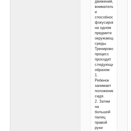
движений,
внимательности
и
способности
фокусироваться
на одном
предмете
окружающей
среды.
Тренировочный
процесс
проходит
следующим
образом:
1.
Ребенок
занимает
положение
сидя.
2. Затем
на
большой
палец
правой
руки