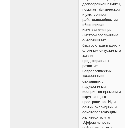
долгосрочной памяти,
помогает физической
и умственной
работоспособностии,
обеспечивает
быстрой реакции,
быстрой восприятию,
обеспечивает
быструю адаптацию к
сложным ситуациям в
жизни,
предотвращает
развитие
неврологических
заболеваний ,
связанных с
нарушениями
восприятия времени и
окружающего
пространства. Ну и
самый очевидный и
основополагающим
является то что
Эффективность
нейрогимнастики