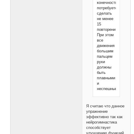
конечности
потребуется
сделать
не менее
15
повторений.
При этом
все
движения
большим
пальцем
руки
должны
быть
плавными
и
неспешными.
Я считаю что данное
упражнение
эффективно так как
нейрогимнастика
способствует
улучшению функций