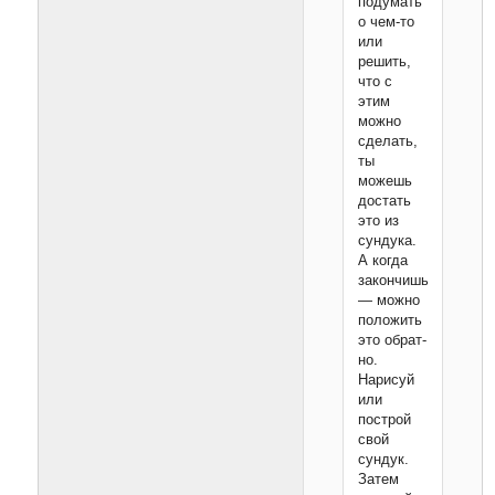
подумать
о чем-то
или
решить,
что с
этим
можно
сделать,
ты
можешь
достать
это из
сундука.
А когда
закончишь
— можно
положить
это обрат­
но.
Нарисуй
или
построй
свой
сундук.
Затем