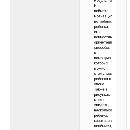
Результаты:
Вы
поймете,
мотивационные
потребности
ребенка,
его
ценностные
ориентации,
способы,
с
помощью
которых
можно
стимулировать
ребенка к
учебе.
Также в
рисунках
можно
увидеть,
насколько
ребенок
креативен,
необычен,