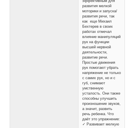
эффективным для
развития мелкой
моторики и запуска/
развития речи, так
как еще Михаил
Бехтерев в своих
работах отмечал
влияние манипуляций
рук на функции
высшей нервной
деятельности,
развитие речи.
Простые движения
рук помогают убрать
напряжение не только
с самих рук, но и с
губ, снимают
умственную
усталость. Они также
способны улучшить
произношение звуков,
а значит, развить
речь ребенка. Что
даёт это упражнение:
✓ Развивает мелкую