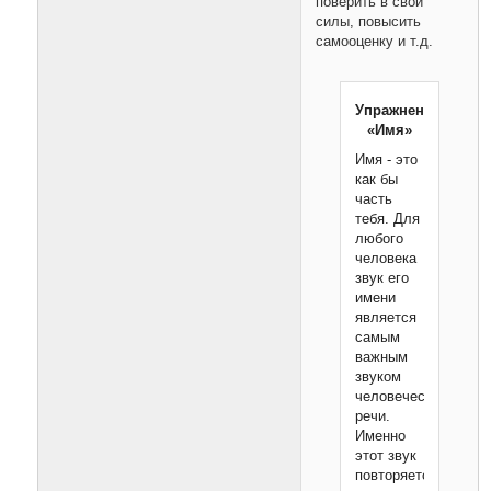
поверить в свои
силы, повысить
самооценку и т.д.
Упражнение
«Имя»
Имя - это
как бы
часть
тебя. Для
любого
человека
звук его
имени
является
самым
важным
звуком
человеческой
речи.
Именно
этот звук
повторяется