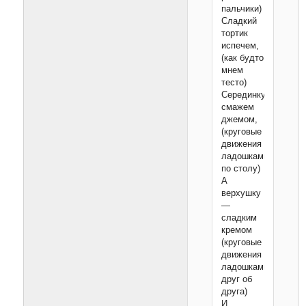
пальчики)
Сладкий
тортик
испечем,
(как будто
мнем
тесто)
Серединку
смажем
джемом,
(круговые
движения
ладошками
по столу)
А
верхушку
—
сладким
кремом
(круговые
движения
ладошками
друг об
друга)
И