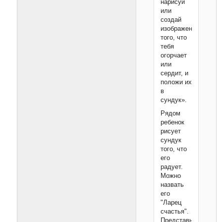
нарисуй
или
создай
изображения
того, что
тебя
огорчает
или
сердит, и
положи их
в
сундук».
Рядом
ребенок
рисует
сундук
того, что
его
радует.
Можно
назвать
его
"Ларец
счастья".
Представь,