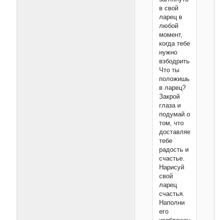
в свой
ларец в
любой
момент,
когда тебе
нужно
взбодриться.
Что ты
положишь
в ларец?
Закрой
глаза и
подумай о
том, что
доставляет
тебе
радость и
счастье.
Нарисуй
свой
ларец
счастья.
Наполни
его