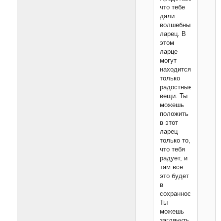
что тебе
дали
волшебный
ларец. В
этом
ларце
могут
находится
только
радостные
вещи. Ты
можешь
положить
в этот
ларец
только то,
что тебя
радует, и
там все
это будет
в
сохранности.
Ты
можешь
заглянуть