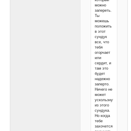
можно
запереть.
Ты
можешь
положить
в этот
сундук
все, что
тебя
огорча­ет
или
сердит, и
там это
будет
надежно
заперто.
Ничего не
может
ускользнуть
из этого
сундука.
Но когда
тебе
захочется