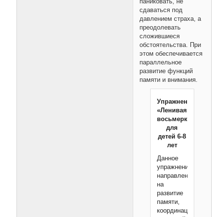
паниковать, не
сдаваться под
давлением страха, а
преодолевать
сложившиеся
обстоятельства. При
этом обеспечивается
параллельное
развитие функций
памяти и внимания.
Упражнение
«Ленивая
восьмерка»
для
детей 6-8
лет
Данное
упражнение
направлено
на
развитие
памяти,
координации