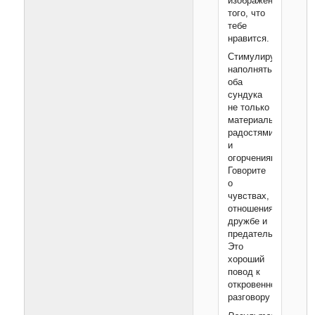
изображениями
того, что
тебе
нравится.
Стимулируйте
наполнять
оба
сундука
не только
материальными
радостями
и
огорчениями.
Говорите
о
чувствах,
отношениях,
дружбе и
предательстве.
Это
хороший
повод к
откровенному
разговору