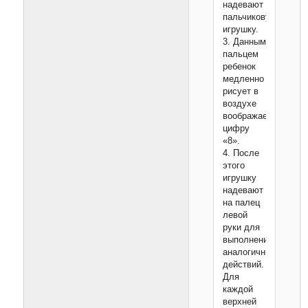
надевают
пальчиковую
игрушку.
3. Данным
пальцем
ребенок
медленно
рисует в
воздухе
воображаемую
цифру
«8».
4. После
этого
игрушку
надевают
на палец
левой
руки для
выполнения
аналогичных
действий.
Для
каждой
верхней