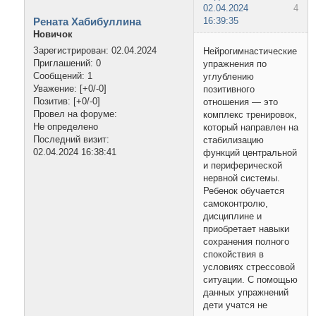
02.04.2024
4
Рената Хабибуллина
16:39:35
Новичок
Зарегистрирован
: 02.04.2024
Нейрогимнастические
Приглашений:
0
упражнения по
Сообщений:
1
углублению
Уважение:
[+0/-0]
позитивного
Позитив:
[+0/-0]
отношения — это
Провел на форуме:
комплекс тренировок,
Не определено
который направлен на
Последний визит:
стабилизацию
02.04.2024 16:38:41
функций центральной
и периферической
нервной системы.
Ребенок обучается
самоконтролю,
дисциплине и
приобретает навыки
сохранения полного
спокойствия в
условиях стрессовой
ситуации. С помощью
данных упражнений
дети учатся не