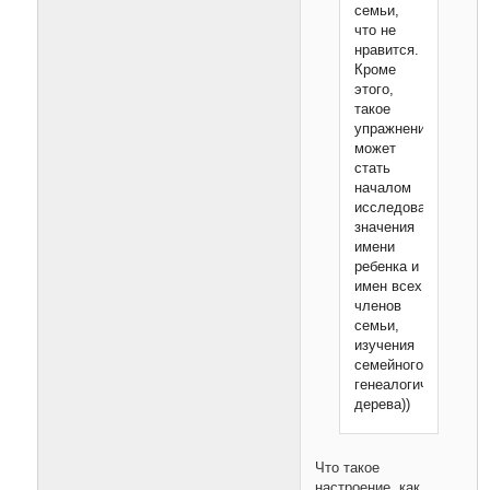
семьи,
что не
нравится.
Кроме
этого,
такое
упражнение
может
стать
началом
исследования
значения
имени
ребенка и
имен всех
членов
семьи,
изучения
семейного
генеалогического
дерева))
Что такое
настроение, как