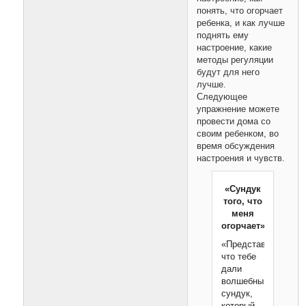
понять, что огорчает
ребенка, и как лучше
поднять ему
настроение, какие
методы регуляции
будут для него
лучше.
Следующее
упражнение можете
провести дома со
своим ребенком, во
время обсуждения
настроения и чувств.
«Сундук
того, что
меня
огорчает»
«Представь,
что тебе
дали
волшебный
сундук,
который