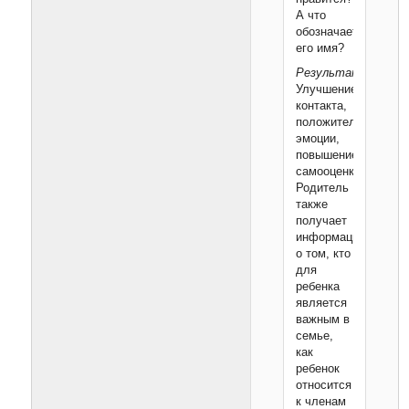
А что
обозначает
его имя?
Результат:
Улучшение
контакта,
положительные
эмоции,
повышение
самооценки.
Родитель
также
получает
информацию
о том, кто
для
ребенка
является
важным в
семье,
как
ребенок
относится
к членам