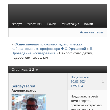
Форум
Участники
Поиск
Регистрация
Войти
Активные темы
»
Общественная психолого-педагогическая
лаборатория им. профессора Ф.Х. Уразаевой
»
II.
Проведение исследования
»
Нейрофитнес детям,
подросткам, взрослым
Страница:
1
2
»
Поделиться
30.03.2024
1
SergeyTsarev
17:50:34
Администратор
Предлагаю в этой
теме собрать
примеры интересных
коррекционных