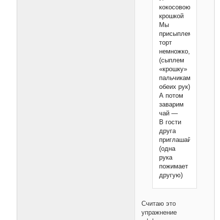
кокосовою
крошкой
Мы
присыплем
торт
немножко,
(сыплем
«крошку»
пальчиками
обеих рук)
А потом
заварим
чай —
В гости
друга
приглашай!
(одна
рука
пожимает
другую)
Считаю это
упражнение